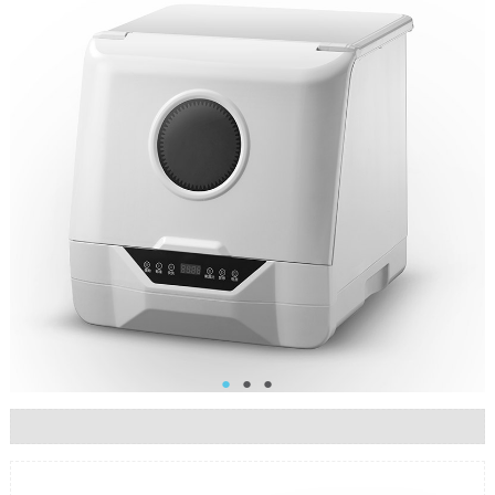
●
●
●