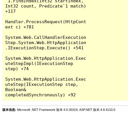
`1.FindIndex(Int32 startIndex, 
Int32 count, Predicate`1 match) 
+117

Handler.ProcessRequest(HttpCont
ext c) +781

System.Web.CallHandlerExecution
Step.System.Web.HttpApplication
.IExecutionStep.Execute() +541

System.Web.HttpApplication.Exec
uteStepImpl(IExecutionStep 
step) +74

System.Web.HttpApplication.Exec
uteStep(IExecutionStep step, 
Boolean& 
版本信息:
Microsoft .NET Framework 版本:4.0.30319; ASP.NET 版本:4.8.4110.0