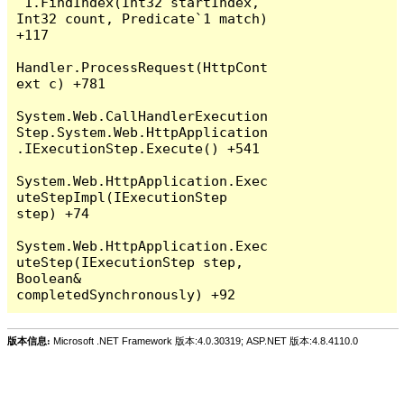
`1.FindIndex(Int32 startIndex, 
Int32 count, Predicate`1 match) 
+117

Handler.ProcessRequest(HttpCont
ext c) +781

System.Web.CallHandlerExecution
Step.System.Web.HttpApplication
.IExecutionStep.Execute() +541

System.Web.HttpApplication.Exec
uteStepImpl(IExecutionStep 
step) +74

System.Web.HttpApplication.Exec
uteStep(IExecutionStep step, 
Boolean& 
版本信息:
Microsoft .NET Framework 版本:4.0.30319; ASP.NET 版本:4.8.4110.0